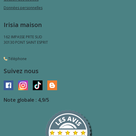
Données personnelles
Irisia maison
162 IMPASSE PRTE SUD
30130
PONT SAINT ESPRIT
Téléphone
Suivez nous
Note globale : 4,9/5