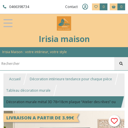
0466398734
Contact
0
0
Irisia maison
Irisia Maison : votre intérieur, votre style
Accueil
Décoration intérieure tendance pour chaque pièce
Tableau décoration murale
Décoration murale métal 3D 78×18cm plaque “Atelier des rêves” ou
“Maison du bonheur”
LIVRAISON A PARTIR DE 3.99€