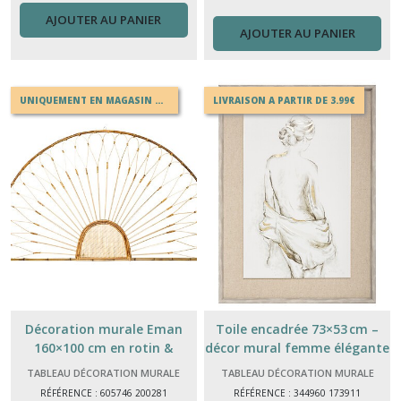
AJOUTER AU PANIER
AJOUTER AU PANIER
UNIQUEMENT EN MAGASIN OU EN DRIVE
LIVRAISON A PARTIR DE 3.99€
Décoration murale Eman
Toile encadrée 73×53 cm –
160×100 cm en rotin &
décor mural femme élégante
bambou – style bohème
TABLEAU DÉCORATION MURALE
TABLEAU DÉCORATION MURALE
RÉFÉRENCE : 605746 200281
RÉFÉRENCE : 344960 173911