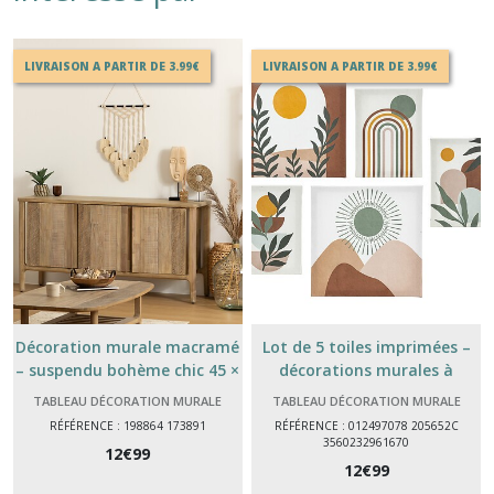
LIVRAISON A PARTIR DE 3.99€
LIVRAISON A PARTIR DE 3.99€
Décoration murale macramé
Lot de 5 toiles imprimées –
– suspendu bohème chic 45 ×
décorations murales à
67,5 cm
suspendre (MDF & acrylique)
TABLEAU DÉCORATION MURALE
TABLEAU DÉCORATION MURALE
RÉFÉRENCE : 198864 173891
RÉFÉRENCE : 012497078 205652C
3560232961670
12
€
99
12
€
99